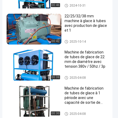
Machine à glace de tube
00:46
2024-10-31
22/25/32/38 mm
machine à glace à tubes
avec production de glace
et 1
Machine à glace de tube
00:42
2025-10-14
Machine de fabrication
de tubes de glace de 22
mm de diamètre avec
tension 380v / 50hz / 3p
Machine à glace de tube
00:38
2025-04-08
Machine de fabrication
de tubes de glace à 1
période avec une
capacité de sortie de
1T/24h
Machine à glace de tube
00:30
2025-04-08