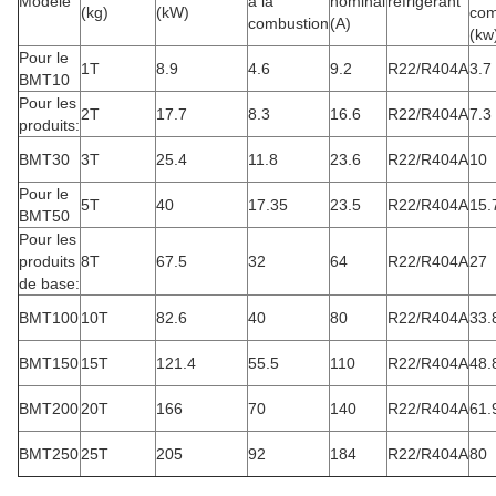
Modèle
à la
nominal
réfrigérant
(kg)
(kW)
com
combustion
(A)
(kw
Pour le
1T
8.9
4.6
9.2
R22/R404A
3.7
BMT10
Pour les
2T
17.7
8.3
16.6
R22/R404A
7.3
produits:
BMT30
3T
25.4
11.8
23.6
R22/R404A
10
Pour le
5T
40
17.35
23.5
R22/R404A
15.
BMT50
Pour les
produits
8T
67.5
32
64
R22/R404A
27
de base:
BMT100
10T
82.6
40
80
R22/R404A
33.
BMT150
15T
121.4
55.5
110
R22/R404A
48.
BMT200
20T
166
70
140
R22/R404A
61.
BMT250
25T
205
92
184
R22/R404A
80