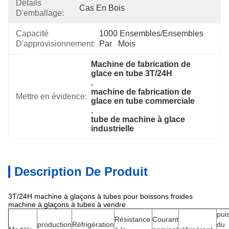
Détails
Cas En Bois
D'emballage:
Capacité
1000 Ensembles/ensembles 
D'approvisionnement:
Par   Mois
Machine de fabrication de 
glace en tube 3T/24H
, 
machine de fabrication de 
Mettre en évidence:
glace en tube commerciale
, 
tube de machine à glace 
industrielle
Description De Produit
3T/24H machine à glaçons à tubes pour boissons froides
machine à glaçons à tubes à vendre
pui
Résistance
Courant
production
Réfrigération
du