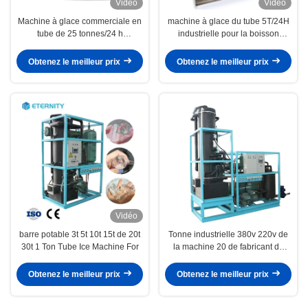
Vidéo
Vidéo
Machine à glace commerciale en
machine à glace du tube 5T/24H
tube de 25 tonnes/24 h
industrielle pour la boisson
automatique
fraîche/barre/restaurant
Obtenez le meilleur prix
Obtenez le meilleur prix
Vidéo
barre potable 3t 5t 10t 15t de 20t
Tonne industrielle 380v 220v de
30t 1 Ton Tube Ice Machine For
la machine 20 de fabricant de
tube de glace
Obtenez le meilleur prix
Obtenez le meilleur prix