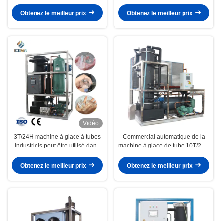
alimentaire
transformation des aliments dans
les laboratoires de la restauration
Obtenez le meilleur prix
Obtenez le meilleur prix
Vidéo
3T/24H machine à glace à tubes
Commercial automatique de la
industriels peut être utilisé dans
machine à glace de tube 10T/24H
les bars et les cafés
pour la mer de ferme pour la
barre de poissons de nourriture
Obtenez le meilleur prix
Obtenez le meilleur prix