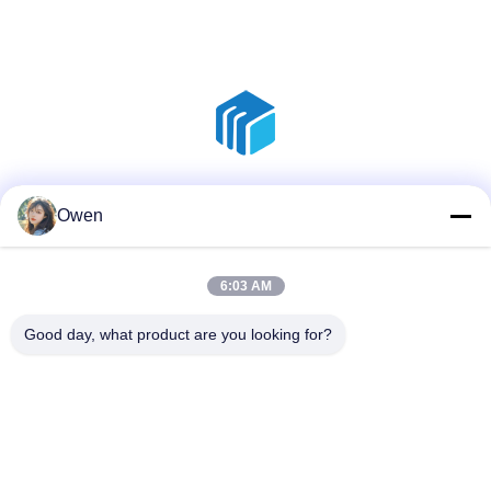
Réseaux sociaux
Owen
6:03 AM
Contactez rapidement
Good day, what product are you looking for?
Téléphone
86--18136585859
E-mail
dorsey@sh-icema.com