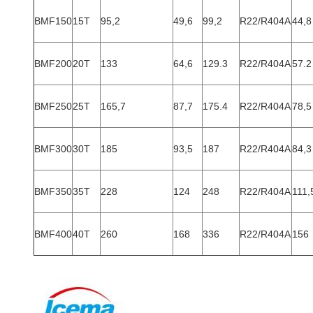
BMF150
15T
95,2
49,6
99,2
R22/R404A
44,8
BMF200
20T
133
64,6
129.3
R22/R404A
57.2
BMF250
25T
165,7
87,7
175.4
R22/R404A
78,5
BMF300
30T
185
93,5
187
R22/R404A
84,3
BMF350
35T
228
124
248
R22/R404A
111,
BMF400
40T
260
168
336
R22/R404A
156