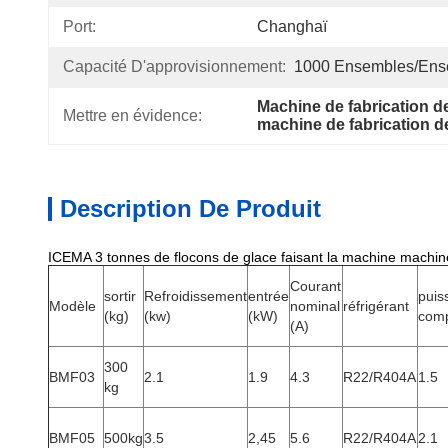
Port:
Changhaï
Capacité D'approvisionnement:
1000 Ensembles/ense
Machine de fabrication d
Mettre en évidence:
machine de fabrication d
Description De Produit
ICEMA 3 tonnes de flocons de glace faisant la machine machine
Courant
sortir
Refroidissement
entrée
puis
Modèle
nominal
réfrigérant
(kg)
(kw)
(kW)
comp
(A)
300
BMF03
2.1
1.9
4.3
R22/R404A
1.5
kg
BMF05
500kg
3.5
2,45
5.6
R22/R404A
2.1