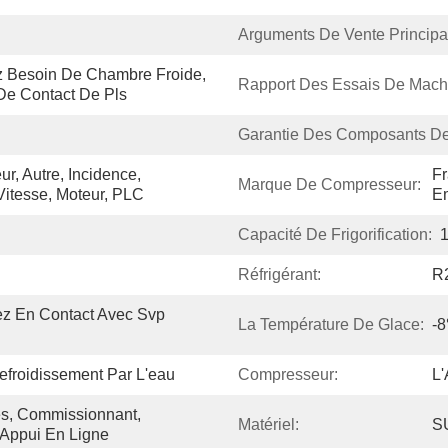
Arguments De Vente Principa
z Besoin De Chambre Froide, 
Rapport Des Essais De Mach
De Contact De Pls
Garantie Des Composants D
r, Autre, Incidence, 
Fr
Marque De Compresseur:
Vitesse, Moteur, PLC
Em
Capacité De Frigorification:
Réfrigérant:
R
ez En Contact Avec Svp 
La Température De Glace:
-
refroidissement Par L'eau
Compresseur:
L'
s, Commissionnant, 
Matériel:
S
 Appui En Ligne