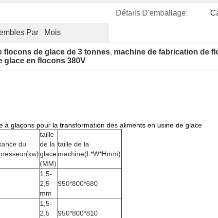
Détails D'emballage:
Ca
mbles Par   Mois
e flocons de glace de 3 tonnes
, 
machine de fabrication de f
e glace en flocons 380V
 à glaçons pour la transformation des aliments en usine de glace
taille
sance du
de la
taille de la
resseur(kw)
glace
machine(L*W*Hmm)
(MM)
1,5-
2,5
950*800*680
mm
1,5-
2,5
950*800*810