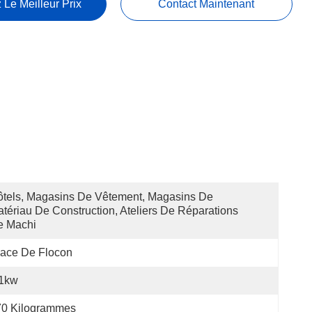
 Le Meilleur Prix
Contact Maintenant
tels, Magasins De Vêtement, Magasins De 
tériau De Construction, Ateliers De Réparations 
e Machi
ace De Flocon
.1kw
70 Kilogrammes