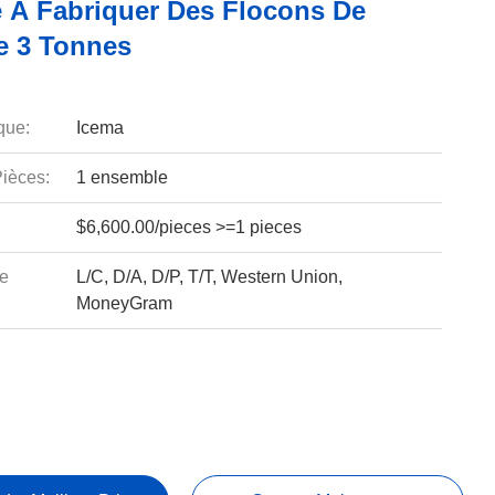
 À Fabriquer Des Flocons De
e 3 Tonnes
que:
Icema
ièces:
1 ensemble
$6,600.00/pieces >=1 pieces
e
L/C, D/A, D/P, T/T, Western Union,
MoneyGram