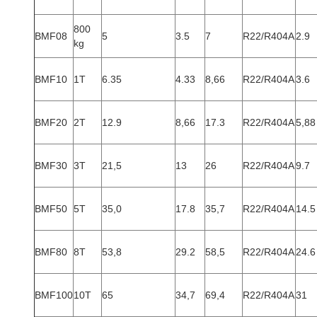
800
BMF08
5
3.5
7
R22/R404A
2.9
kg
BMF10
1T
6.35
4.33
8,66
R22/R404A
3.6
BMF20
2T
12.9
8,66
17.3
R22/R404A
5,88
BMF30
3T
21,5
13
26
R22/R404A
9.7
BMF50
5T
35,0
17.8
35,7
R22/R404A
14.5
BMF80
8T
53,8
29.2
58,5
R22/R404A
24.6
BMF100
10T
65
34,7
69,4
R22/R404A
31