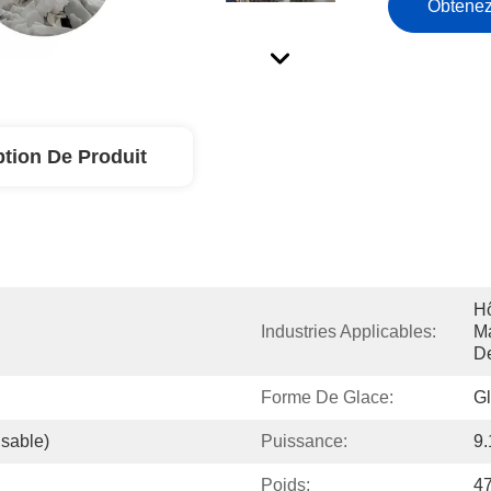
Obtenez
ption De Produit
Hô
Industries Applicables:
Ma
D
Forme De Glace:
Gl
sable)
Puissance:
9
Poids:
4