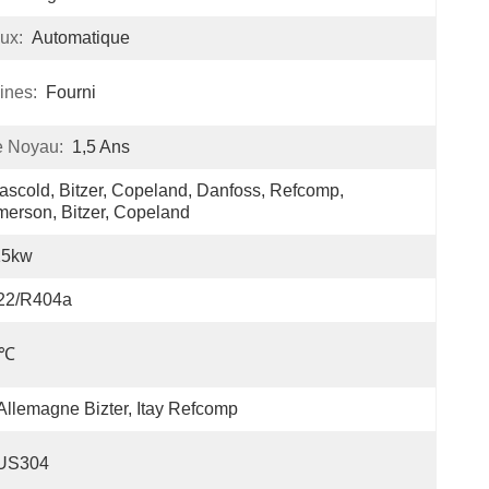
ux:
Automatique
ines:
Fourni
e Noyau:
1,5 Ans
ascold, Bitzer, Copeland, Danfoss, Refcomp, 
erson, Bitzer, Copeland
15kw
22/R404a
8℃
Allemagne Bizter, Itay Refcomp
US304