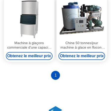
les restaurants
Machine à glaçons
Chine 50 tonnes/jour
commerciale d'une capacité
machine à glace en flocons
de 480 kg, offrant une
de neige pour le
Obtenez le meilleur prix
Obtenez le meilleur prix
production quotidienne de
refroidissement avec prix
900 kg de glace en 24
d'usine
heures pour l'industrie de la
restauration.
1