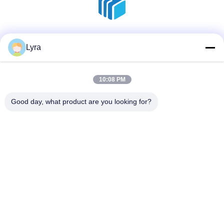
Réseaux sociaux
Lyra
10:08 PM
Contactez rapidement
Good day, what product are you looking for?
Téléphone
86--18136585859
E-mail
dorsey@sh-icema.com
Adresse
No. 401 Luzhuang, route Changye, ville de Lijia, district de
Wujin, ville de Changzhou, province du Jiangsu