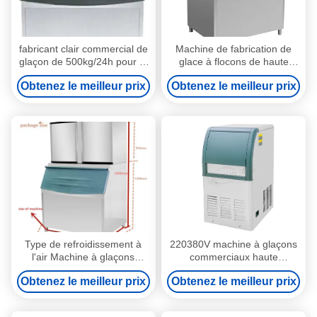
fabricant clair commercial de
Machine de fabrication de
glaçon de 500kg/24h pour la
glace à flocons de haute
barre de café d'hôtels de
productivité Capacité 480 kg
Obtenez le meilleur prix
Obtenez le meilleur prix
magasins de boisson de
Parfait pour l'industrie de la
nourriture
pêche et les applications de
refroidissement de boissons
Type de refroidissement à
220380V machine à glaçons
l'air Machine à glaçons
commerciaux haute
commerciaux offrant une
productivité vitesse de
Obtenez le meilleur prix
Obtenez le meilleur prix
capacité quotidienne de 900
fabrication de glace 15 à 20
kg 24 heures Le réfrigérant
minutes temps de
R404a
refroidissement solution pour