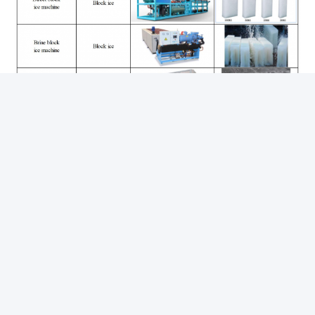
Photo
1.Diversification des produits: Produit de nombreux types
Video Call
de machines à glace telles que les machines à glace en
Audio Call
flocons, les machines à glace en tubes, les machines à
glace à granulés industrielles, les machines à glace à
granulés commerciales,et autres types de machines à
glaçons.