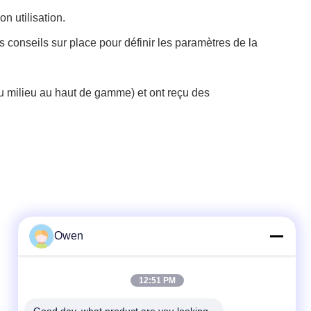
n utilisation.
 conseils sur place pour définir les paramètres de la
du milieu au haut de gamme) et ont reçu des
Owen
Contactez rapidement
12:51 PM
Téléphone
86--18136585859