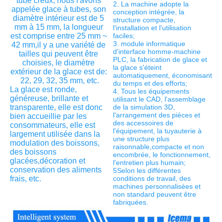
tube creux, nous l'avons 
2. La machine adopte la 
appelée glace à tubes, son 
conception intégrée, la 
diamètre intérieur est de 5 
structure compacte, 
mm à 15 mm, la longueur 
l'installation et l'utilisation 
est comprise entre 25 mm ~ 
faciles;
3. module informatique 
42 mm,il y a une variété de 
d'interface homme-machine 
tailles qui peuvent être 
PLC, la fabrication de glace et 
choisies, le diamètre 
la glace s'éteint 
extérieur de la glace est de: 
automatiquement, économisant 
22, 29, 32, 35 mm, etc.
du temps et des efforts;
La glace est ronde, 
4. Tous les équipements 
généreuse, brillante et 
utilisant le CAD, l'assemblage 
transparente, elle est donc 
de la simulation 3D, 
l'arrangement des pièces et 
bien accueillie par les 
des accessoires de 
consommateurs, elle est 
l'équipement, la tuyauterie à 
largement utilisée dans la 
une structure plus 
modulation des boissons, 
raisonnable,compacte et non 
des boissons 
encombrée, le fonctionnement, 
glacées,décoration et 
l'entretien plus humain;
conservation des aliments 
5Selon les différentes 
frais, etc.
conditions de travail, des 
machines personnalisées et 
non standard peuvent être 
fabriquées.