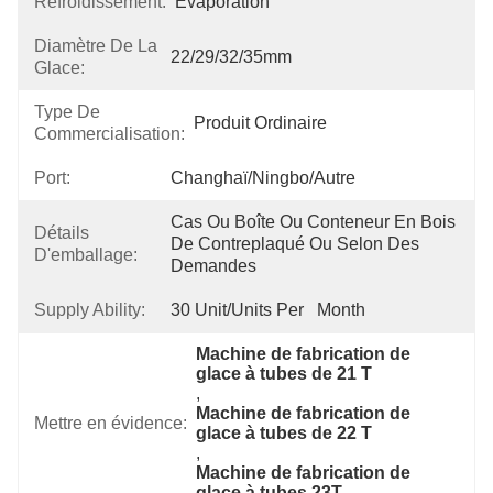
Refroidissement:
Évaporation
Diamètre De La
22/29/32/35mm
Glace:
Type De
Produit Ordinaire
Commercialisation:
Port:
Changhaï/Ningbo/autre
Cas Ou Boîte Ou Conteneur En Bois 
Détails
De Contreplaqué Ou Selon Des 
D'emballage:
Demandes
Supply Ability:
30 Unit/Units Per   Month
Machine de fabrication de 
glace à tubes de 21 T
, 
Machine de fabrication de 
Mettre en évidence:
glace à tubes de 22 T
, 
Machine de fabrication de 
glace à tubes 23T