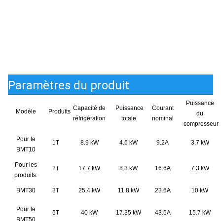
Paramètres du produit
Puissance
Capacité de
Puissance
Courant
Modèle
Produits
du
réfrigération
totale
nominal
compresseur
Pour le
1T
8.9 kW
4.6 kW
9.2A
3.7 kW
BMT10
Pour les
2T
17.7 kW
8.3 kW
16.6A
7.3 kW
produits:
BMT30
3T
25.4 kW
11.8 kW
23.6A
10 kW
Pour le
5T
40 kW
17.35 kW
43.5A
15.7 kW
BMT50