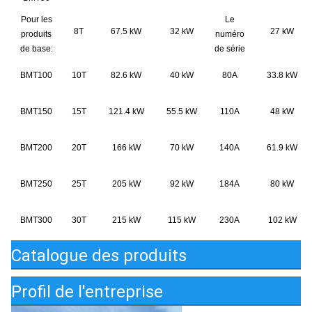
Pour les
Le
8T
67.5 kW
32 kW
27 kW
produits
numéro
de base:
de série
BMT
100
10T
82.6 kW
40 kW
80A
33.8 kW
BMT150
15T
121.4 kW
55.5 kW
110A
48 kW
BMT200
20T
166 kW
70 kW
140A
61.9 kW
BMT250
25T
205 kW
92 kW
184A
80 kW
BMT300
30T
215 kW
115 kW
230A
102 kW
Catalogue des produits
Profil de l'entreprise