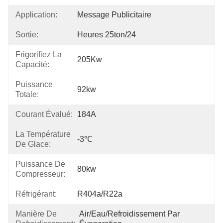
Application:
Message Publicitaire
Sortie:
Heures 25ton/24
Frigorifiez La
205Kw
Capacité:
Puissance
92kw
Totale:
Courant Évalué:
184A
La Température
-3℃
De Glace:
Puissance De
80kw
Compresseur:
Réfrigérant:
R404a/R22a
Manière De
Air/eau/refroidissement Par 