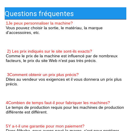
Questions fréquentes
1Je peux personnaliser la machine?
Vous pouvez choisir la sortie, le matériau, la marque 
d'accessoires, etc.
machine à glaçons ronde machine à glaçons tube machine à 
glaçons tube machine à glaçons fabricant de tubes de glace 
fabricant de tubes de glace fabricant de tubes de glace
2) Les prix indiqués sur le site sont-ils exacts?
Comme le prix de la machine est influencé par de nombreux 
facteurs, le prix du site Web n'est pas très précis.
prix de la machine à glace à tube
machine à glaçons ronde 
machine à glaçons à tubes de glace machine à glaçons à tubes
3Comment obtenir un prix plus précis?
Dites au vendeur vos exigences et il vous donnera un prix plus 
précis.
1 tonne machine à glaçons à tubes machine à glaçons à tubes 
usine de glaçons à tubes machine à glaçons à tubes 3 tonnes 
machine à glaçons à tubes
4Combien de temps faut-il pour fabriquer les machines?
Le temps de production requis pour les machines de production 
différente est différent.
Fabricant de tubes à glace de 2 tonnes, machine à glace à 
tubes commerciale de 1 tonne
5Y a-t-il une garantie pour mon paiement?
Dans Alibaba, nous avons payé la marge. c'est pour protéger 