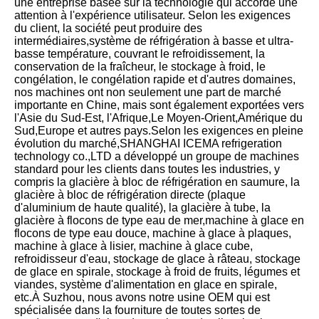
une entreprise basée sur la technologie qui accorde une 
attention à l'expérience utilisateur. Selon les exigences 
du client, la société peut produire des 
intermédiaires,système de réfrigération à basse et ultra-
basse température, couvrant le refroidissement, la 
conservation de la fraîcheur, le stockage à froid, le 
congélation, le congélation rapide et d'autres domaines, 
nos machines ont non seulement une part de marché 
importante en Chine, mais sont également exportées vers 
l'Asie du Sud-Est, l'Afrique,Le Moyen-Orient,Amérique du 
Sud,Europe et autres pays.Selon les exigences en pleine 
évolution du marché,SHANGHAI ICEMA refrigeration 
technology co.,LTD a développé un groupe de machines 
standard pour les clients dans toutes les industries, y 
compris la glacière à bloc de réfrigération en saumure, la 
glacière à bloc de réfrigération directe (plaque 
d'aluminium de haute qualité), la glacière à tube, la 
glacière à flocons de type eau de mer,machine à glace en 
flocons de type eau douce, machine à glace à plaques, 
machine à glace à lisier, machine à glace cube, 
refroidisseur d'eau, stockage de glace à râteau, stockage 
de glace en spirale, stockage à froid de fruits, légumes et 
viandes, système d'alimentation en glace en spirale, 
etc.À Suzhou, nous avons notre usine OEM qui est 
spécialisée dans la fourniture de toutes sortes de 