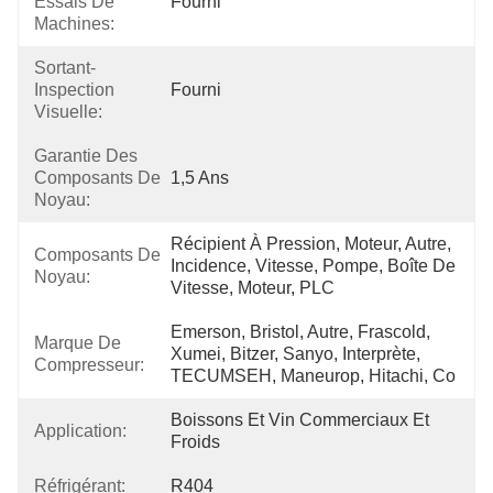
Essais De
Fourni
Machines:
Sortant-
Inspection
Fourni
Visuelle:
Garantie Des
Composants De
1,5 Ans
Noyau:
Récipient À Pression, Moteur, Autre, 
Composants De
Incidence, Vitesse, Pompe, Boîte De 
Noyau:
Vitesse, Moteur, PLC
Emerson, Bristol, Autre, Frascold, 
Marque De
Xumei, Bitzer, Sanyo, Interprète, 
Compresseur:
TECUMSEH, Maneurop, Hitachi, Co
Boissons Et Vin Commerciaux Et 
Application:
Froids
Réfrigérant:
R404