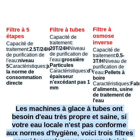
Filtre à 
Filtre à tubes
Filtre à 5 
osmose 
étapes
Capacité de 
inverse
traitement:
Capacité de 
20T/24H
Niveau 
traitement:
2.5T/24H
Niveau 
Capacité de 
de purification de 
de purification de 
traitement:
0.5-
l'eau:
grossière
l'eau:
niveau 
3T/H
Niveau de 
Particules
5
Caractéristiques:
jusqu'à 
purification de 
Caractéristiques:
d'une 
la norme de 
l'eau:
Pellets à 
épaisseur 
consommation 
boire
n'excédant pas 1 
directe
Caractéristiques:
Fabr
mm
d'aliments, usine 
de traitement de 
l'eau
Les machines à glace à tubes ont 
besoin d'eau très propre et saine, si 
votre eau locale n'est pas conforme 
aux normes d'hygiène, voici trois filtres 