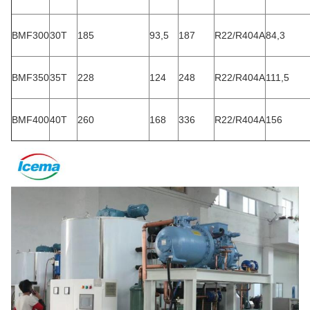
BMF300
30T
185
93,5
187
R22/R404A
84,3
BMF350
35T
228
124
248
R22/R404A
111,5
BMF400
40T
260
168
336
R22/R404A
156