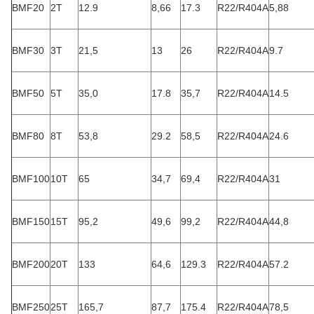
BMF20
2T
12.9
8,66
17.3
R22/R404A
5,88
BMF30
3T
21,5
13
26
R22/R404A
9.7
BMF50
5T
35,0
17.8
35,7
R22/R404A
14.5
BMF80
8T
53,8
29.2
58,5
R22/R404A
24.6
BMF100
10T
65
34,7
69,4
R22/R404A
31
BMF150
15T
95,2
49,6
99,2
R22/R404A
44,8
BMF200
20T
133
64,6
129.3
R22/R404A
57.2
BMF250
25T
165,7
87,7
175.4
R22/R404A
78,5