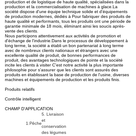
Shanghai ICEMA refrigeration technology co., LTD est une
entreprise basée sur la technologie qui prête attention à
l'expérience utilisateur. Selon les exigences du client, la société
peut produire un système de réfrigération intermédiaire, basse et
ultra basse température, couvrant le refroidissement, la
conservation au frais, le stockage à froid, la congélation,
Congélation rapide et autres domaines, nos machines ont non
seulement une grande part de marché en Chine, mais sont
également exportées vers l'Asie du Sud-Est, l'Afrique, le Moyen-
Orient, l'Amérique du Sud, l'Europe et d'autres pays. Selon les
exigences en développement du marché, SHANGHAI ICEMA
technologie de réfrigération co., LTD a développé un groupe de
machines standard pour les clients de toutes les industries, y
compris la machine à glace en bloc de réfrigération par saumure,
la machine à glace en bloc de réfrigération directe (plaque
d'aluminium de haute qualité), la machine à glace en tube, la
machine à glace en flocons de type eau de mer, type d'eau
douce machine à glace en flocons, machine à glace en plaques,
machine à glace à lisier, machine à glace en cubes, refroidisseur
d'eau, stockage de glace à râteau, stockage de glace en spirale,
fruits, légumes et stockage à froid de viande, système
d'alimentation en glace en spirale, etc. À Suzhou, nous avons
notre usine OEM qui est spécialisé pour fournir toutes sortes de
condenseurs à air et d'appareils terminaux de climatisation.