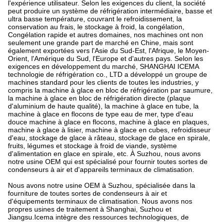
BMF400
40T
260
168
336
R22/R404A
156
NOTRE COMPAGNIE