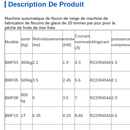
Description De Produit
Machine automatique de flocon de neige de machine de
fabrication de flocons de glace de 20 tonnes par jour pour la
pêche de fruits de mer frais
Courant
sortir
Refroidissement
entrée
puissance
Modèle
nominal
réfrigérant
(kg)
(kw)
(kW)
compress
(A)
BMF03
300kg
2.1
1.9
4.3
R22/R404A
1.5
BMF05
500kg
3.5
2,45
5.6
R22/R404A
2.1
800
BMF08
5
3.5
7
R22/R404A
2.9
kg
BMF10
1T
6.35
4.33
8,66
R22/R404A
3.6