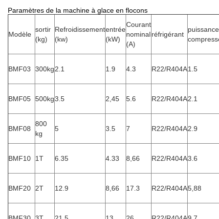
Paramètres de la machine à glace en flocons
Courant
sortir
Refroidissement
entrée
puissance
Modèle
nominal
réfrigérant
(kg)
(kw)
(kW)
compress