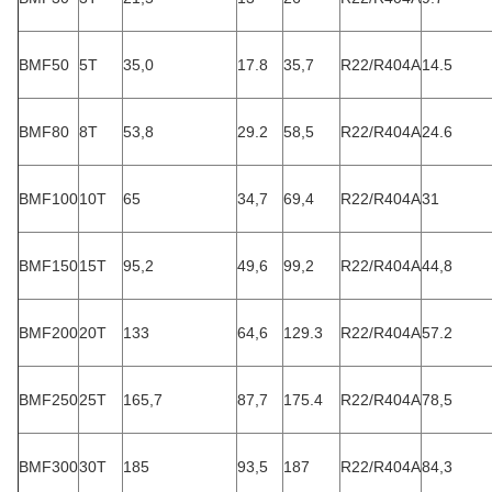
(A)
BMF03
300kg
2.1
1.9
4.3
R22/R404A
1.5
BMF05
500kg
3.5
2,45
5.6
R22/R404A
2.1
800
BMF08
5
3.5
7
R22/R404A
2.9
kg
BMF10
1T
6.35
4.33
8,66
R22/R404A
3.6
BMF20
2T
12.9
8,66
17.3
R22/R404A
5,88
BMF30
3T
21,5
13
26
R22/R404A
9.7
BMF50
5T
35,0
17.8
35,7
R22/R404A
14.5