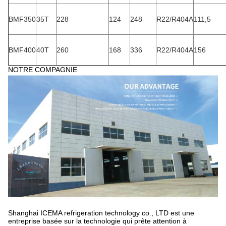
BMF80
8T
53,8
29.2
58,5
R22/R404A
24.6
BMF100
10T
65
34,7
69,4
R22/R404A
31
BMF150
15T
95,2
49,6
99,2
R22/R404A
44,8
BMF200
20T
133
64,6
129.3
R22/R404A
57.2
BMF250
25T
165,7
87,7
175.4
R22/R404A
78,5
BMF300
30T
185
93,5
187
R22/R404A
84,3
BMF350
35T
228
124
248
R22/R404A
111,5