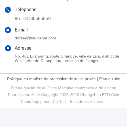
Contrôle intelligent
CHAMP D'APPLICATION
5. Livraison
et
1.Pêche
conservation
des légumes
2.Traitement
6.Industrie
des produits
pharmaceutique