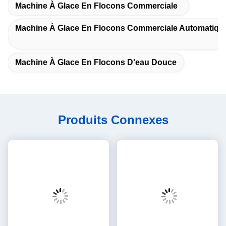
Nous participons attentivement aux activités de promotion et
d'échange de l'industrie.Dans le processus de développement à
long terme, la société a établi un bon partenariat à long terme
avec de nombreux clients nationaux et étrangers avec une
excellente qualité de produit, de bonnes performances de
produit, des avantages technologiques de pointe et la société
incite les clients à visiter C'est notre activité la plus importante
philosophie pour s'assurer que les clients sont assurés des
produits en établissant la base de production de l'usine, diverses
machines et équipements de production et les produits finis.