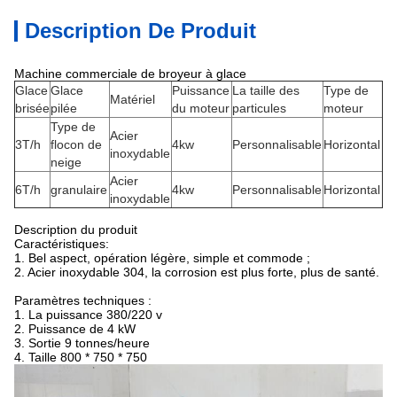
Description De Produit
Machine commerciale de broyeur à glace
Glace
Glace
Puissance
La taille des
Type de
Matériel
brisée
pilée
du moteur
particules
moteur
Type de
Acier
3T/h
flocon de
4kw
Personnalisable
Horizontal
inoxydable
neige
Acier
6T/h
granulaire
4kw
Personnalisable
Horizontal
inoxydable
Description du produit
Caractéristiques:
1. Bel aspect, opération légère, simple et commode ;
2. Acier inoxydable 304, la corrosion est plus forte, plus de santé.
Paramètres techniques :
1. La puissance 380/220 v
2. Puissance de 4 kW
3. Sortie 9 tonnes/heure
4. Taille 800 * 750 * 750