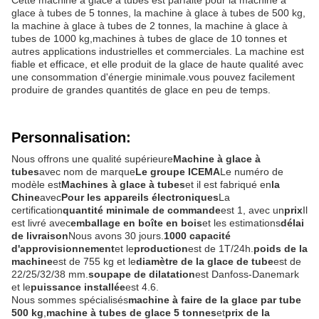
Cette machine à glace à tubes est parfaite pour la machine à
glace à tubes de 5 tonnes, la machine à glace à tubes de 500 kg,
la machine à glace à tubes de 2 tonnes, la machine à glace à
tubes de 1000 kg,machines à tubes de glace de 10 tonnes et
autres applications industrielles et commerciales. La machine est
fiable et efficace, et elle produit de la glace de haute qualité avec
une consommation d'énergie minimale.vous pouvez facilement
produire de grandes quantités de glace en peu de temps.
Personnalisation:
Nous offrons une qualité supérieure
Machine à glace à
tubes
avec nom de marque
Le groupe ICEMA
Le numéro de
modèle est
Machines à glace à tubes
et il est fabriqué en
la
Chine
avec
Pour les appareils électroniques
La
certification
quantité minimale de commande
est 1, avec un
prix
Il
est livré avec
emballage en boîte en bois
et les estimations
délai
de livraison
Nous avons 30 jours.
1000 capacité
d'approvisionnement
et le
production
est de 1T/24h.
poids de la
machine
est de 755 kg et le
diamètre de la glace de tube
est de
22/25/32/38 mm.
soupape de dilatation
est Danfoss-Danemark
et le
puissance installée
est 4.6.
Nous sommes spécialisés
machine à faire de la glace par tube
500 kg
,
machine à tubes de glace 5 tonnes
et
prix de la