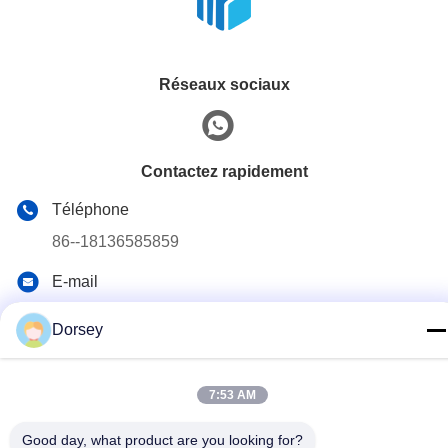
Réseaux sociaux
Contactez rapidement
Téléphone
86--18136585859
E-mail
dorsey@sh-icema.com
Dorsey
Adresse
No. 401 Luzhuang, route Changye, ville de Lijia, district de
7:53 AM
Wujin, ville de Changzhou, province du Jiangsu
Good day, what product are you looking for?