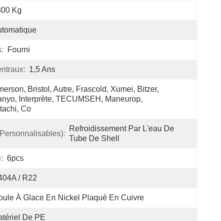
300 Kg
utomatique
:
Fourni
ntraux:
1,5 Ans
erson, Bristol, Autre, Frascold, Xumei, Bitzer, 
nyo, Interprète, TECUMSEH, Maneurop, 
tachi, Co
Refroidissement Par L'eau De 
(personnalisables):
Tube De Shell
:
6pcs
404A / R22
ule À Glace En Nickel Plaqué En Cuivre
tériel De PE