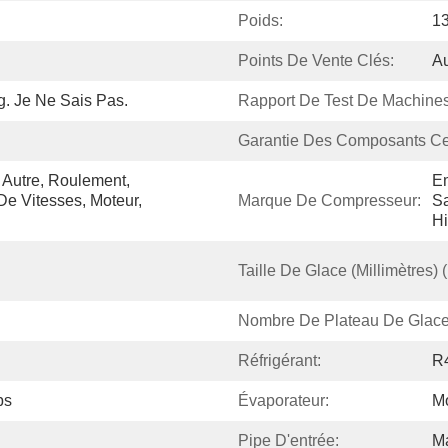
Poids:
1
Points De Vente Clés:
A
g. Je Ne Sais Pas.
Rapport De Test De Machines
Garantie Des Composants Ce
 Autre, Roulement, 
Em
e Vitesses, Moteur, 
Marque De Compresseur:
Sa
Hi
Taille De Glace (millimètres) 
Nombre De Plateau De Glace
Réfrigérant:
R
ps
Évaporateur:
Mo
Pipe D'entrée:
Ma