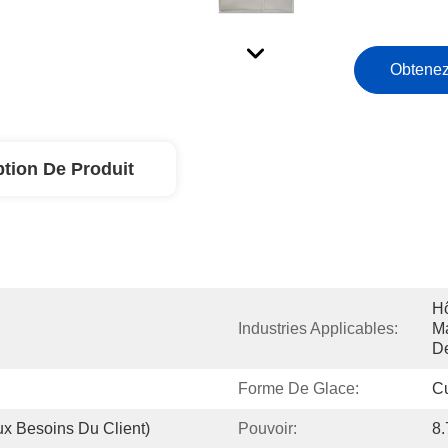
Obtenez
ption De Produit
Hô
Industries Applicables:
Ma
D
Forme De Glace:
C
x Besoins Du Client)
Pouvoir:
8