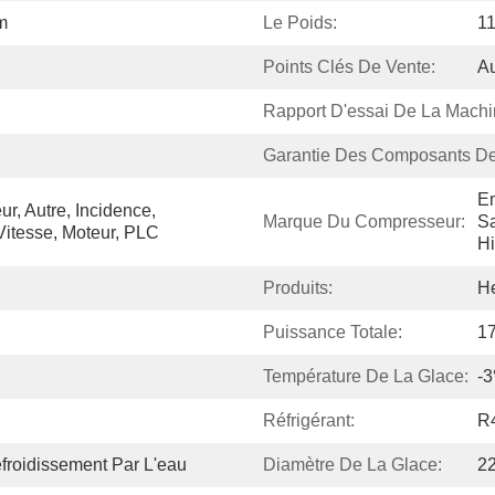
m
Le Poids:
1
Points Clés De Vente:
A
Rapport D'essai De La Machi
Garantie Des Composants De
Em
r, Autre, Incidence, 
Marque Du Compresseur:
Sa
Vitesse, Moteur, PLC
Hi
Produits:
He
Puissance Totale:
1
Température De La Glace:
-
Réfrigérant:
R
efroidissement Par L'eau
Diamètre De La Glace:
2