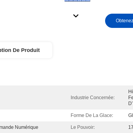
Obtenez
ption De Produit
Hô
Industrie Concernée:
Fe
D'
Forme De La Glace:
G
mmande Numérique
Le Pouvoir:
1