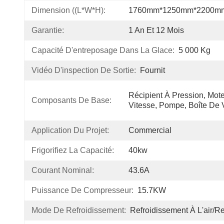
Dimension ((L*W*H):
1760mm*1250mm*2200m
Garantie:
1 An Et 12 Mois
Capacité D'entreposage Dans La Glace:
5 000 Kg
Vidéo D'inspection De Sortie:
Fournit
Récipient À Pression, Moteu
Composants De Base:
Vitesse, Pompe, Boîte De 
Application Du Projet:
Commercial
Frigorifiez La Capacité:
40kw
Courant Nominal:
43.6A
Puissance De Compresseur:
15.7KW
Mode De Refroidissement:
Refroidissement À L'air/r