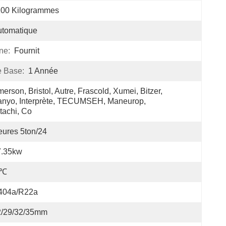
100 Kilogrammes
utomatique
ne:
Fournit
 Base:
1 Année
erson, Bristol, Autre, Frascold, Xumei, Bitzer, 
nyo, Interprète, TECUMSEH, Maneurop, 
tachi, Co
ures 5ton/24
7.35kw
3℃
404a/R22a
2/29/32/35mm