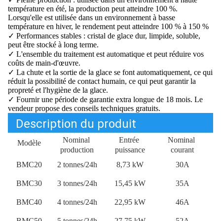
température en été, la production peut atteindre 100 %.
Lorsqu'elle est utilisée dans un environnement à basse
température en hiver, le rendement peut atteindre 100 % à 150 %
✓ Performances stables : cristal de glace dur, limpide, soluble,
peut être stocké à long terme.
✓
L'ensemble du traitement est automatique et peut réduire vos
coûts de main-d'œuvre.
✓
La chute et la sortie de la glace se font automatiquement, ce qui
réduit la possibilité de contact humain, ce qui peut garantir la
propreté et l'hygiène de la glace.
✓
Fournir une période de garantie extra longue de 18 mois. Le
vendeur propose des conseils techniques gratuits.
Description du produit
Nominal
Entrée
Nominal
Modèle
production
puissance
courant
BMC20
2 tonnes/24h
8,73 kW
30A
BMC30
3 tonnes/24h
15,45 kW
35A
BMC40
4 tonnes/24h
22,95 kW
46A
BMC50
5 tonnes/24h
27,75 kW
52A