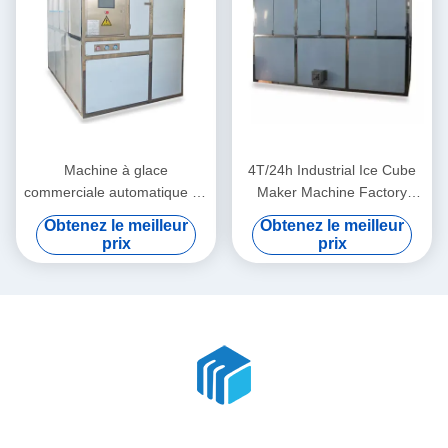
Machine à glace
4T/24h Industrial Ice Cube
commerciale automatique de
Maker Machine Factory
machine de glaçon de
Restaurant Shop
Obtenez le meilleur
Obtenez le meilleur
9T/24h industrielle pour la
prix
prix
maison/restaurant/magasin/potable/barre