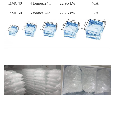
BMC40
4 tonnes/24h
22,95 kW
46A
BMC50
5 tonnes/24h
27,75 kW
52A