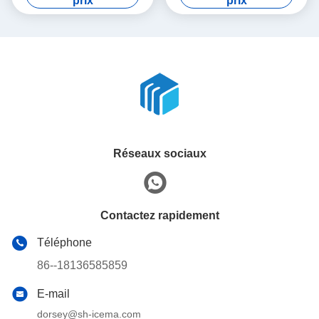
prix
prix
maison/restaurant/magasin/potable/barre
Réseaux sociaux
Contactez rapidement
Téléphone
86--18136585859
E-mail
dorsey@sh-icema.com