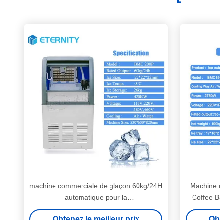
machine commerciale de glaçon 60kg/24H
Machine 
automatique pour la
Coffee B
maison/restaurant/magasin/potable/barre
Obtenez le meilleur prix
Obt