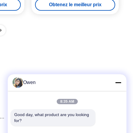
prix
Obtenez le meilleur prix
Owen
Contactez rapidement
8:35 AM
Téléphone
86--18136585859
Good day, what product are you looking 
nt
for?
E-mail
dorsey@sh-icema.com