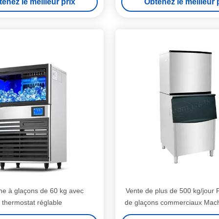
enez le meilleur prix
Obtenez le meilleur 
Est Europe Afrique
ne à glaçons de 60 kg avec
Vente de plus de 500 kg/jour 
thermostat réglable
de glaçons commerciaux Mach
le ménage