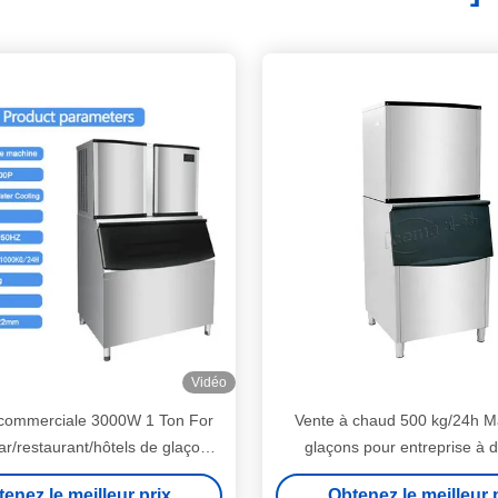
Vidéo
commerciale 3000W 1 Ton For
Vente à chaud 500 kg/24h M
ar/restaurant/hôtels de glaçon
glaçons pour entreprise à d
1000KG/24H
enez le meilleur prix
Obtenez le meilleur 