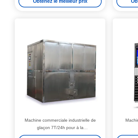
Obtenez le meilleur prix
Obt
café/barre/hôtels/restaurant
Machine commerciale industrielle de
Machi
glaçon 7T/24h pour à la
maison/restaurant/magasin/boire/barre