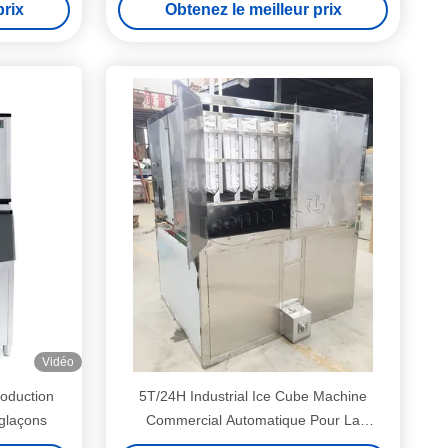
prix
Obtenez le meilleur prix
domicile
Vidéo
oduction
5T/24H Industrial Ice Cube Machine
glaçons
Commercial Automatique Pour La
Maison/Restaurant/Magasin/Boire/Barre