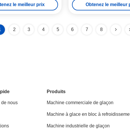
enez le meilleur prix
Obtenez le meilleur 
1
2
3
4
5
6
7
8
pide
Produits
t de nous
Machine commerciale de glaçon
Machine à glace en bloc à refroidisseme
direct
tions
Machine industrielle de glaçon