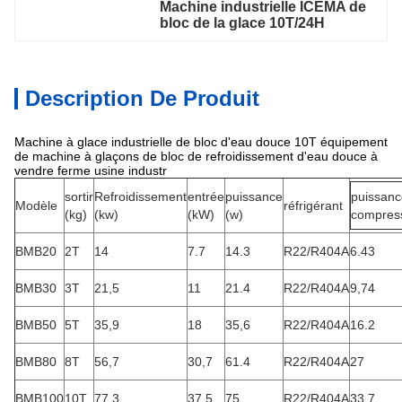
Machine industrielle ICEMA de 
bloc de la glace 10T/24H
Description De Produit
Machine à glace industrielle de bloc d'eau douce 10T équipement
de machine à glaçons de bloc de refroidissement d'eau douce à
vendre ferme usine industr
sortir
Refroidissement
entrée
puissance
puissanc
Modèle
réfrigérant
(kg)
(kw)
(kW)
(w)
compres
BMB20
2T
14
7.7
14.3
R22/R404A
6.43
BMB30
3T
21,5
11
21.4
R22/R404A
9,74
BMB50
5T
35,9
18
35,6
R22/R404A
16.2
BMB80
8T
56,7
30,7
61.4
R22/R404A
27
BMB100
10T
77,3
37,5
75
R22/R404A
33,7