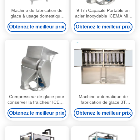
Machine de fabrication de
9 T/h Capacité Portable en
glace à usage domestique
acier inoxydable ICEMA Mini
Machine de fabrication de
machine à glaçons pour la
Obtenez le meilleur prix
Obtenez le meilleur prix
glace Cube de glace
conservation fraîche
Machine de fabrication de
glace
Compresseur de glace pour
Machine automatique de
conserver la fraîcheur ICEMA
fabrication de glace 3T
Mini machine à glace pour la
300KG pour la ligne de
Obtenez le meilleur prix
Obtenez le meilleur prix
production de glace portable
production de glace à cristal