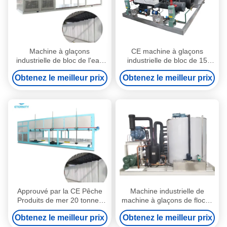
Machine à glaçons
CE machine à glaçons
industrielle de bloc de l'eau
industrielle de bloc de 15
douce 10T 10000kg 10T/24H
tonnes 70.5KW 380V
Obtenez le meilleur prix
Obtenez le meilleur prix
Approuvé par la CE Pêche
Machine industrielle de
Produits de mer 20 tonnes
machine à glaçons de flocon
Froid automatique à bloc de
d'eau douce 5 tonnes de
Obtenez le meilleur prix
Obtenez le meilleur prix
glace à refroidissement direct
refroidissement direct