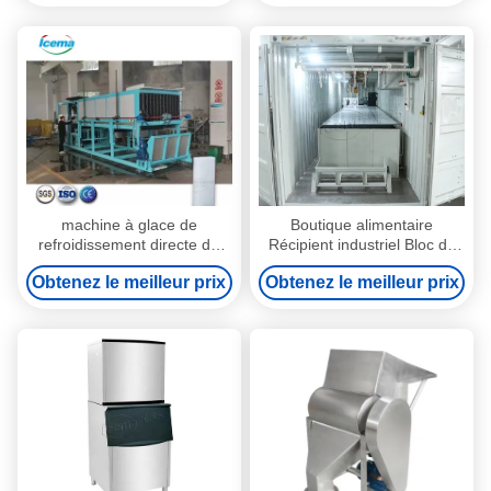
machine à glace de
Boutique alimentaire
refroidissement directe du
Récipient industriel Bloc de
bloc 25T
glace Fabricant de glace
Obtenez le meilleur prix
Obtenez le meilleur prix
Poids 25 kg 50 kg 100 kg
Consommation