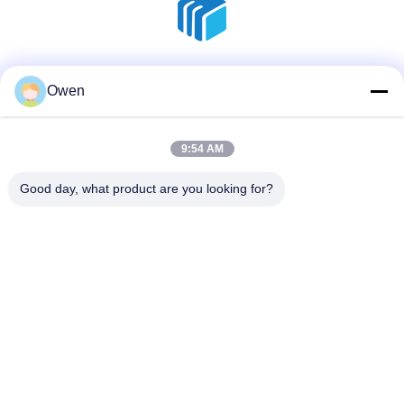
Réseaux sociaux
Owen
9:54 AM
Contactez rapidement
Good day, what product are you looking for?
Téléphone
86--18136585859
E-mail
dorsey@sh-icema.com
Adresse
No. 401 Luzhuang, route Changye, ville de Lijia, district de
Wujin, ville de Changzhou, province du Jiangsu