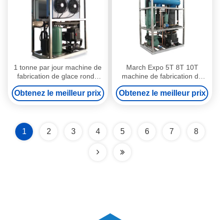
1 tonne par jour machine de
March Expo 5T 8T 10T
fabrication de glace ronde
machine de fabrication de
tube machine de fabrication
glace en tube avec
Obtenez le meilleur prix
Obtenez le meilleur prix
de glace machine pour usine
fonctionnement automatique
de glace
et économie d'énergie
1
2
3
4
5
6
7
8