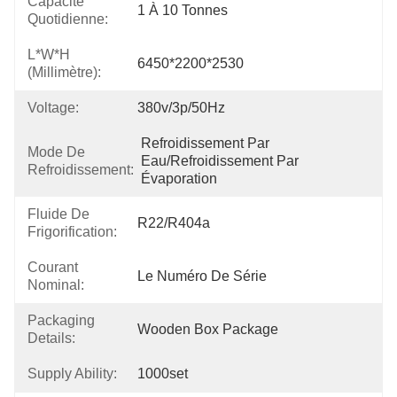
Capacité
1 À 10 Tonnes
Quotidienne:
L*W*H
6450*2200*2530
(millimètre):
Voltage:
380v/3p/50Hz
Refroidissement Par 
Mode De
Eau/refroidissement Par 
Refroidissement:
Évaporation
Fluide De
R22/R404a
Frigorification:
Courant
Le Numéro De Série
Nominal:
Packaging
Wooden Box Package
Details:
Supply Ability:
1000set