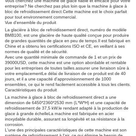
Vous cherchez une machine de glace fiable et efficace pour votre
entreprise? Ne cherchez pas plus loin que la machine à glace à
bloc de refroidissement direct.Cette machine est le choix parfait
pour tout environnement commercial.
Vue d'ensemble du produit
La glacière à bloc de refroidissement direct, numéro de modèle
BMB100, est une glacière de haute qualité conçue pour produire
de grandes quantités de glace en peu de temps.Il est fabriqué en
Chine et a obtenu les certifications ISO et CE, en veillant à ses
normes de qualité et de sécurité.
Avec une quantité minimale de commande de 1 et un prix de
39000USD, cette machine est une option abordable et rentable
pour les entreprises de toutes tailles.assurer une livraison sûre à
votre emplacementLe délai de livraison de ce produit est de 40
jours, et il a une capacité d'approvisionnement de 1000
ensembles, ce qui le rend facilement accessible à tous les clients.
Caractéristiques du produit
La machine à glace à bloc de refroidissement direct a une
dimension de 6450*2360*2530 mm (L*W*H) et une capacité de
refroidissement de 37,5 kW.le rendant adapté à la production de
glace à grande échelleLa machine est fabriquée en acier
inoxydable durable, assurant sa longévité et sa résistance à la
corrosion.
L'une des principales caractéristiques de cette machine est son
système de refroidissement à l'air, ce qui élimine le besoin de