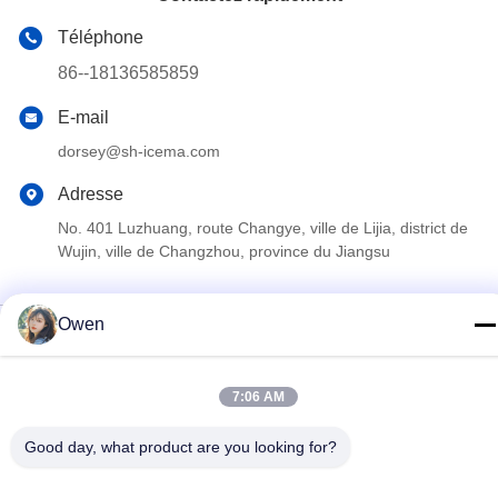
Téléphone
86--18136585859
E-mail
dorsey@sh-icema.com
Adresse
No. 401 Luzhuang, route Changye, ville de Lijia, district de
Wujin, ville de Changzhou, province du Jiangsu
Owen
Politique en matière de protection de la vie privée
|
Plan du site
Bonne qualité de la Chine Machine commerciale de glaçon
Fournisseur. © de Copyright 2023-2026 Changzhou ETD Cold
7:06 AM
Chain Equipment Co.,Ltd . Tous droits réservés.
Good day, what product are you looking for?