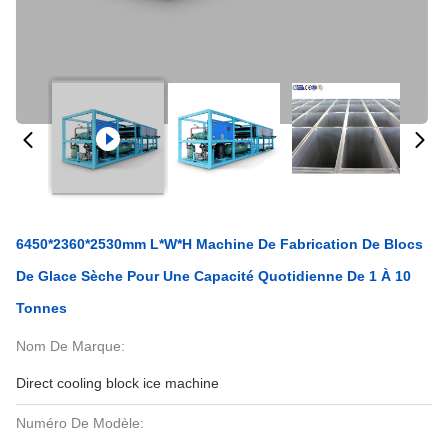
6450*2360*2530mm L*W*H Machine De Fabrication De Blocs
De Glace Sèche Pour Une Capacité Quotidienne De 1 À 10
Tonnes
Nom De Marque:
Direct cooling block ice machine
Numéro De Modèle: