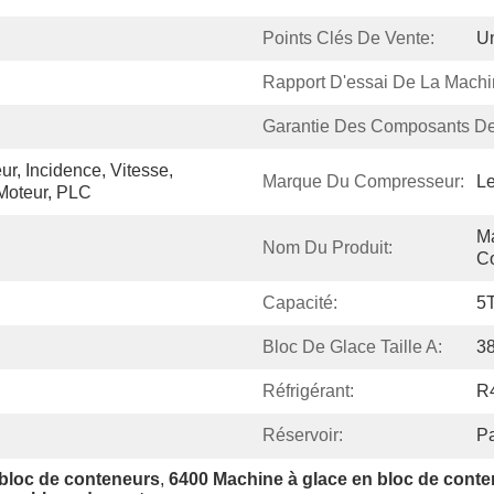
Points Clés De Vente:
Un
Rapport D'essai De La Machi
Garantie Des Composants De
r, Incidence, Vitesse, 
Marque Du Compresseur:
Le
Moteur, PLC
Ma
Nom Du Produit:
C
Capacité:
5
Bloc De Glace Taille A:
3
Réfrigérant:
R
Réservoir:
P
 bloc de conteneurs
, 
6400 Machine à glace en bloc de cont