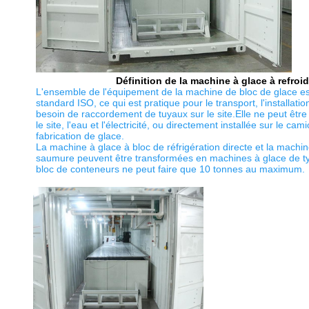
Définition de la machine à glace à refroi
L'ensemble de l'équipement de la machine de bloc de glace est
standard ISO, ce qui est pratique pour le transport, l'installatio
besoin de raccordement de tuyaux sur le site.Elle ne peut être 
le site, l'eau et l'électricité, ou directement installée sur le ca
fabrication de glace.
La machine à glace à bloc de réfrigération directe et la machine
saumure peuvent être transformées en machines à glace de ty
bloc de conteneurs ne peut faire que 10 tonnes au maximum.