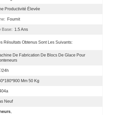
e Productivité Élevée
ne:
Fournit
 Base:
1.5 Ans
s Résultats Obtenus Sont Les Suivants:
chine De Fabrication De Blocs De Glace Pour 
onteneurs
T/24h
80*180*900 Mm 50 Kg
404a
as Neuf
eneurs
, 