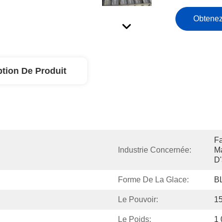
Obtenez
ption De Produit
Fa
Industrie Concernée:
Ma
D'
Forme De La Glace:
B
Le Pouvoir:
1
Le Poids:
1 