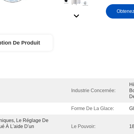
Obtenez
ption De Produit
Hô
Industrie Concernée:
Bo
Dé
Forme De La Glace:
G
oniques, Le Réglage De 
ué À L'aide D'un 
Le Pouvoir:
1