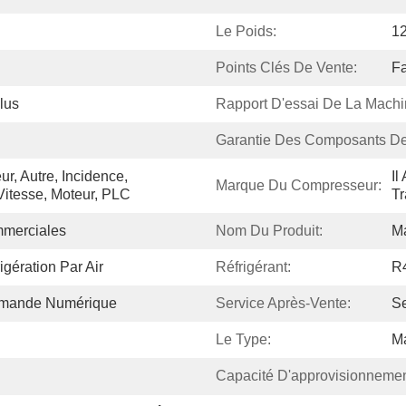
Le Poids:
1
Points Clés De Vente:
Fa
lus
Rapport D'essai De La Machi
Garantie Des Composants De
r, Autre, Incidence, 
Il
Marque Du Compresseur:
Vitesse, Moteur, PLC
Tr
mmerciales
Nom Du Produit:
M
igération Par Air
Réfrigérant:
R
mmande Numérique
Service Après-Vente:
Se
Le Type:
Ma
Capacité D'approvisionnemen