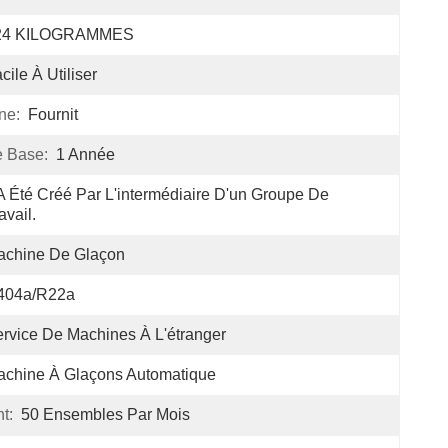
24 KILOGRAMMES
cile À Utiliser
ne:
Fournit
 Base:
1 Année
 A Été Créé Par L'intermédiaire D'un Groupe De 
avail.
achine De Glaçon
404a/R22a
rvice De Machines À L'étranger
chine À Glaçons Automatique
t:
50 Ensembles Par Mois