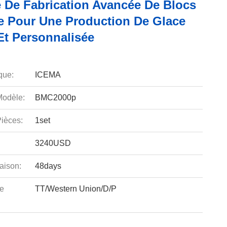
 De Fabrication Avancée De Blocs
e Pour Une Production De Glace
Et Personnalisée
que:
ICEMA
odèle:
BMC2000p
ièces:
1set
3240USD
aison:
48days
e
TT/Western Union/D/P