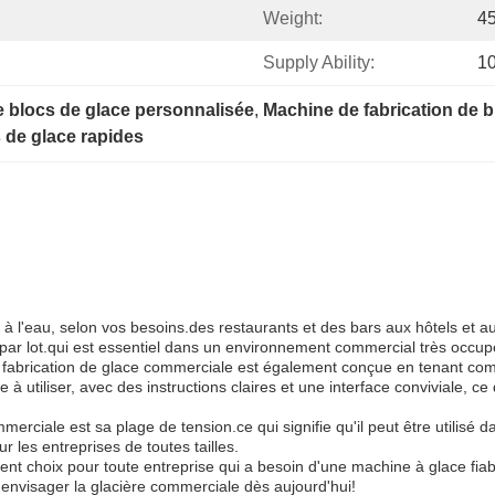
Weight:
4
Supply Ability:
1
e blocs de glace personnalisée
, 
Machine de fabrication de 
s de glace rapides
ou à l'eau, selon vos besoins.des restaurants et des bars aux hôtels et 
ar lot.qui est essentiel dans un environnement commercial très occup
rication de glace commerciale est également conçue en tenant compte de
à utiliser, avec des instructions claires et une interface conviviale, 
merciale est sa plage de tension.ce qui signifie qu'il peut être utilis
r les entreprises de toutes tailles.
t choix pour toute entreprise qui a besoin d'une machine à glace fiabl
'envisager la glacière commerciale dès aujourd'hui!