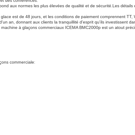
 et des conférences.
l répond aux normes les plus élevées de qualité et de sécurité.Les détai
e glace est de 48 jours, et les conditions de paiement comprennent TT, 
n an, donnant aux clients la tranquillité d'esprit qu'ils investissent dan
 machine à glaçons commerciaux ICEMA BMC2000p est un atout précieux
açons commerciale: