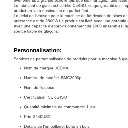
événements à grande échelle tels que les mariages., des fêtes
Le fabricant de glace est certifié CE/ISO, ce qui garantit qu'i
produit arrive à destination en parfait état.
Le délai de livraison pour la machine de fabrication de blocs d
puissance est de 3800W.Le produit est livré avec une garantie d'u
Avec une capacité d'approvisionnement de 1000 ensembles, la
source fiable de glaçons.
Personnalisation:
Services de personnalisation de produits pour la machine à gl
Nom de marque: ICEMA
Numéro de modèle: BMC2000p
Nom de l'espèce
Certification: CE ou ISO
Quantité minimale de commande: 1 jeu
Prix: 3240USD
Détails de l'emballage: boîte en bois