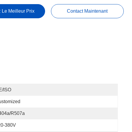
 Le Meilleur Prix
Contact Maintenant
E/ISO
ustomized
404a/R507a
20-380V