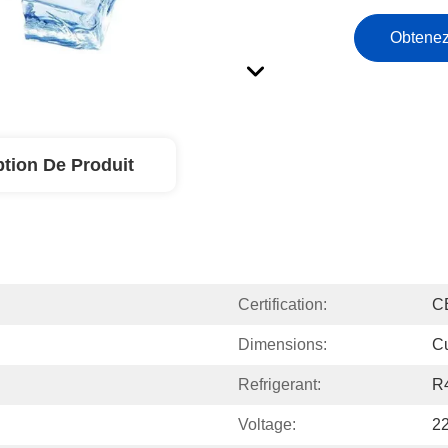
Obtenez
ption De Produit
Certification:
C
Dimensions:
C
Refrigerant:
R
Voltage:
2