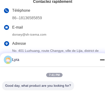
Contactez rapidement
Téléphone
86--18136585859
E-mail
dorsey@sh-icema.com
Adresse
No. 401 Luzhuang, route Changye, ville de Lijia, district de
Wujin, ville de Changzhou, province du Jiangsu
Lyra
Politique en matière de protection de la vie privée
|
Plan du site
7:41 PM
Bonne qualité de la Chine Machine commerciale de glaçon
Fournisseur. © de Copyright 2023-2026 Changzhou ETD Cold
Good day, what product are you looking for?
Chain Equipment Co.,Ltd . Tous droits réservés.