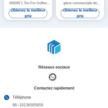
3000W 1 Ton For Coffee
glace commerciale de
Bar/restaurant/hôtels de
500KG 700KG 900KG
Obtenez le meilleur
Obtenez le meilleur
glaçon 1000KG/24H
1000KG/jour
prix
prix
Réseaux sociaux
Contactez rapidement
Téléphone
86--18136585859