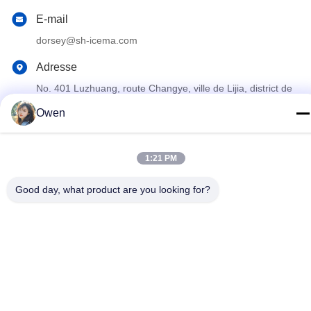
E-mail
dorsey@sh-icema.com
Adresse
No. 401 Luzhuang, route Changye, ville de Lijia, district de
Wujin, ville de Changzhou, province du Jiangsu
Owen
Politique en matière de protection de la vie privée
|
Plan du site
1:21 PM
Bonne qualité de la Chine Machine commerciale de glaçon
Fournisseur. © de Copyright 2023-2026 Changzhou ETD Cold
Good day, what product are you looking for?
Chain Equipment Co.,Ltd . Tous droits réservés.